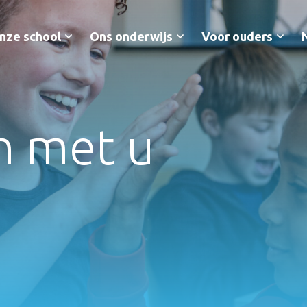
nze school
Ons onderwijs
Voor ouders
n met u