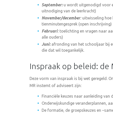
September:
u wordt uitgenodigd voor ee
uitnodiging van de leerkracht)
November/december
:
uitwisseling hoe 
tienminutengesprek (open inschrijving)
Februari
:
toelichting en vragen naar aa
alle ouders)
Juni:
afronding van het schooljaar bij 
die dat wil toegankelijk.
Inspraak op beleid: d
Deze vorm van inspraak is bij wet geregeld. O
MR instemt of adviseert zijn:
Financiële keuzes naar aanleiding van d
Onderwijskundige veranderplannen, aan
De formatie, de groepskeuzes en –same